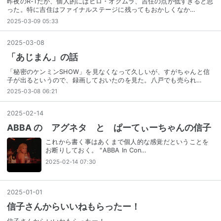
昨夜のR-1だが、個人的にはヒロ・オクムラ、吉住の点が低すぎると思
った。特に吉住はファイナルステージに残ってもおかしくなか…
2025-03-09 05:33
2025
-
03
-
08
「あじまん」の話
「秘密のケンミンSHOW」を見なくなって久しいが、すがちゃんと信
子が出るというので、録画しておいたのを見た。八戸でも売られ…
2025-03-08 06:21
2025
-
02
-
14
ABBA の アグネタ と ぱーてぃーちゃんの信子
これから書く事はあくまで個人的な感覚だということを
お断りしておく。 "ABBA In Con…
2025-02-14 07:30
2025
-
01
-
01
信子さんからいいねもらったー！