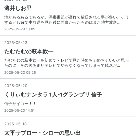
薄井しお里
地方あるあるであるが、深夜番組が遅れて放送される事が多い。そう
するとTverで本放送を見た後に面白かったものはまた地方放送…
2025-05-29 10:09
2025
-
05
-
23
たむたむの萩本欽一
たむたむの萩本欽一を初めてテレビで見た時めちゃめちゃいいと思っ
たのに、その後あまりテレビでやらなくなってしまって残念だ…
2025-05-23 05:26
2025
-
05
-
20
くりぃむナンタラ 1人-1グランプリ 信子
信子サイコー！！
2025-05-20 14:51
2025
-
05
-
18
太平サブロー・シローの思い出