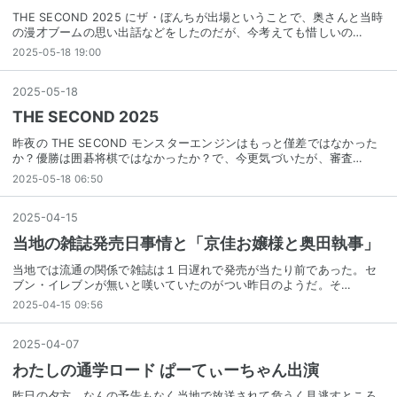
THE SECOND 2025 にザ・ぼんちが出場ということで、奥さんと当時
の漫才ブームの思い出話などをしたのだが、今考えても惜しいの…
2025-05-18 19:00
2025
-
05
-
18
THE SECOND 2025
昨夜の THE SECOND モンスターエンジンはもっと僅差ではなかった
か？優勝は囲碁将棋ではなかったか？で、今更気づいたが、審査…
2025-05-18 06:50
2025
-
04
-
15
当地の雑誌発売日事情と「京佳お嬢様と奥田執事」
当地では流通の関係で雑誌は１日遅れで発売が当たり前であった。セ
ブン・イレブンが無いと嘆いていたのがつい昨日のようだ。そ…
2025-04-15 09:56
2025
-
04
-
07
わたしの通学ロード ぱーてぃーちゃん出演
昨日の夕方、なんの予告もなく当地で放送されて危うく見逃すところ