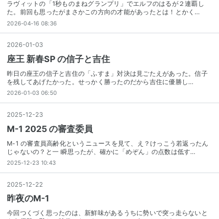
ラヴィットの「1秒ものまねグランプリ」でエルフのはるが２連覇し
た。前回も思ったがまさかこの方向の才能があったとは！とかく…
2026-04-16 08:36
2026
-
01
-
03
座王 新春SP の信子と吉住
昨日の座王の信子と吉住の「ふすま」対決は見ごたえがあった。信子
を残してあげたかった。せっかく勝ったのだから吉住に優勝し…
2026-01-03 06:50
2025
-
12
-
23
M-1 2025 の審査委員
M-1 の審査員高齢化というニュースを見て、え？けっこう若返ったん
じゃないの？と一 瞬思ったが、確かに「めぞん」の点数は低す…
2025-12-23 10:43
2025
-
12
-
22
昨夜のM-1
今回つくづく思ったのは、新鮮味があるうちに勢いで突っ走らないと