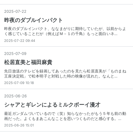
2025
-
07
-
22
昨夜のダブルインパクト
昨夜のダブルインパクト、ななまがりに期待していたが、以前からよ
く感じていることだが（例えばＭ－１の千鳥）もっと面白いネ…
2025-07-22 09:44
2025
-
07
-
09
松居直美と福田麻貴
先日放送のテレビを録画してあったのを見たら松居直美が「ものまね
王座決定戦」で松本明子と対戦した時の映像が流れた。なんと…
2025-07-09 10:18
2025
-
06
-
26
シャアとギレンによるミルクボーイ漫才
最近ガンダムづいているので（笑）知らなかったがもう５年も前の動
画だった。よくもまあこんなことを思いつくものだと感心する。…
2025-06-26 15:01