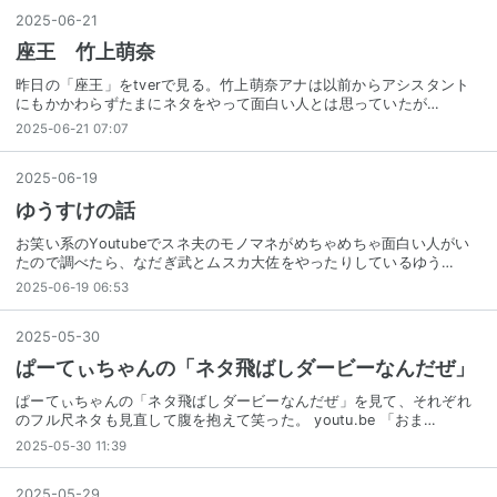
2025
-
06
-
21
座王 竹上萌奈
昨日の「座王」をtverで見る。竹上萌奈アナは以前からアシスタント
にもかかわらずたまにネタをやって面白い人とは思っていたが…
2025-06-21 07:07
2025
-
06
-
19
ゆうすけの話
お笑い系のYoutubeでスネ夫のモノマネがめちゃめちゃ面白い人がい
たので調べたら、なだぎ武とムスカ大佐をやったりしているゆう…
2025-06-19 06:53
2025
-
05
-
30
ぱーてぃちゃんの「ネタ飛ばしダービーなんだぜ」
ぱーてぃちゃんの「ネタ飛ばしダービーなんだぜ」を見て、それぞれ
のフル尺ネタも見直して腹を抱えて笑った。 youtu.be 「おま…
2025-05-30 11:39
2025
-
05
-
29